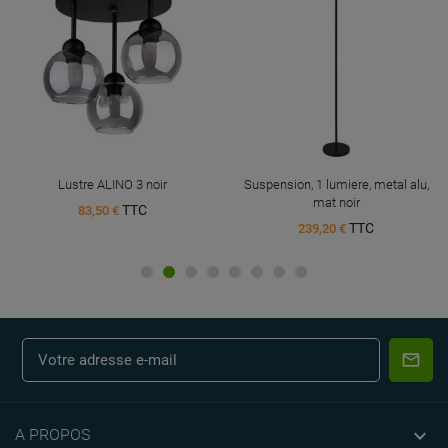
Lustre ALINO 3 noir
Suspension, 1 lumiere, metal alu,
mat noir
TTC
83,50 €
TTC
239,20 €

A PROPOS