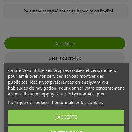
Paiement sécurisé par carte bancaire ou PayPal
Description
Détails du produit
Ce site Web utilise ses propres cookies et ceux de tiers
Avis clients
pour améliorer nos services et vous montrer des
publicités liées à vos préférences en analysant vos
Produits associés
habitudes de navigation. Pour donner votre consentement
à son utilisation, appuyez sur le bouton Accepter.
Politique de cookies
Personnaliser les cookies
Le Choix Éclairé pour Votre Espace Douche/Baignoire
J'ACCEPTE
Offrez à votre espace bain un éclairage à la fois fonctionnel et
apaisant avec le Spot Performa. Ce spot étanche IP65 est