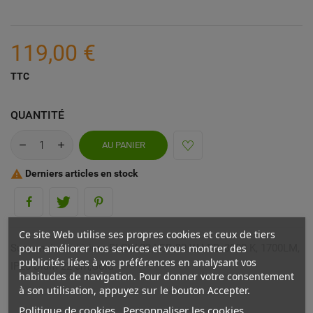
119,00 €
TTC
QUANTITÉ
AU PANIER
Derniers articles en stock

Ce site Web utilise ses propres cookies et ceux de tiers
pour améliorer nos services et vous montrer des
Suspension intérieur BLOW 22 LED 20 W LED, 3000 K, 1700LM,
publicités liées à vos préférences en analysant vos
IP20 Diam 22 cm,Gold
habitudes de navigation. Pour donner votre consentement
à son utilisation, appuyez sur le bouton Accepter.
Politique de cookies
Personnaliser les cookies