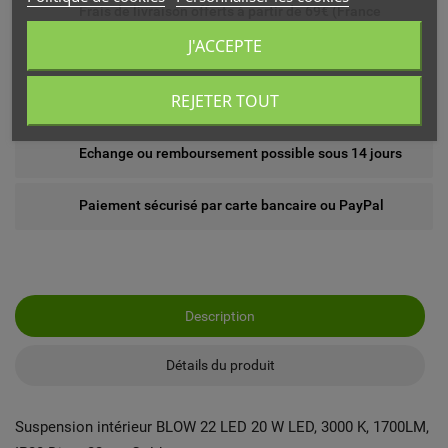
Frais de livraison offerts à partir de 69€ (France
métropolitaine)
J'ACCEPTE
Livré chez vous ou en point relais (France
REJETER TOUT
métropolitaine)
Echange ou remboursement possible sous 14 jours
Paiement sécurisé par carte bancaire ou PayPal
Description
Détails du produit
Suspension intérieur BLOW 22 LED 20 W LED, 3000 K, 1700LM,