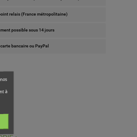
point relais (France métropolitaine)
ent possible sous 14 jours
 carte bancaire ou PayPal
 nos
nt à
ist