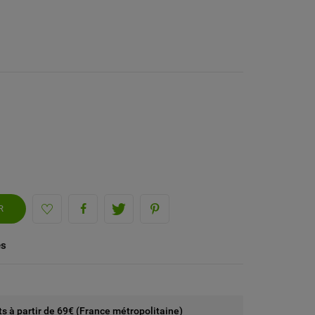
R
és
rts à partir de 69€ (France métropolitaine)