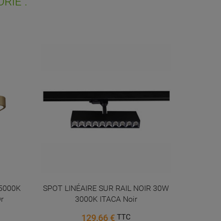
RIE :
PROMO !
-5000K
SPOT LINÉAIRE SUR RAIL NOIR 30W
Su
r
3000K ITACA Noir
129,66 €
TTC