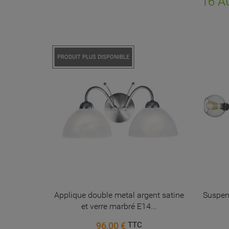
16 A
d'e
PRODUIT PLUS DISPONIBLE
 rouge
Applique double metal argent satine
Suspens
et verre marbré E14...
96,00 €
TTC