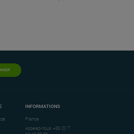
ONNER
E
INFORMATIONS
nde
France
Appelez-nous: +33 (0) 7