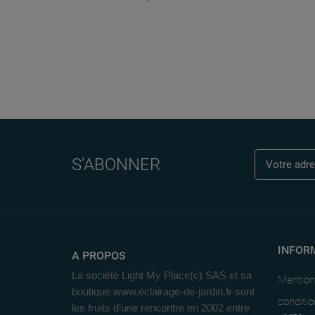
S’ABONNER
INFOR
A PROPOS
La société Light My Place(c) SAS et sa
Mention
boutique www.éclairage-de-jardin.fr sont
conditio
les fruits d’une rencontre en 2002 entre