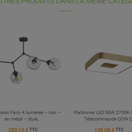
UTRES PRODUITS DANS LA MÊME CATÉGO
nvies.
Annuler
Connexion
Annuler
Créer une liste d'envies
ion Fairy 4 lumières – noir –
Plafonnier LED 56W 2700K
en métal – style...
Télécommande COIN O
283,15 €
138,08 €
TTC
TTC