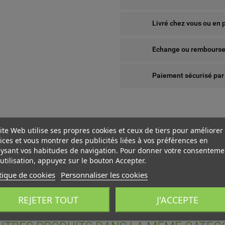
Livré chez vous ou en 
Echange ou remboursem
Paiement sécurisé par
ite Web utilise ses propres cookies et ceux de tiers pour améliorer
ices et vous montrer des publicités liées à vos préférences en
ysant vos habitudes de navigation. Pour donner votre consenteme
utilisation, appuyez sur le bouton Accepter.
tique de cookies
Personnaliser les cookies
 WISHLISTS
ÉER UNE LISTE D'ENVIES
NNEXION
REJETER TOUT
J'ACCEPTE
us devez être connecté pour ajouter des produits à votre liste
add_circle_outline
Create new l
M DE LA LISTE D'ENVIES