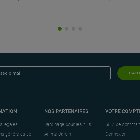
S’AB
MATION
NOS PARTENAIRES
VOTRE COMPT
s légales
Jardinage pour les nuls
Suivi de comma
ns générales de
Anima Jardin
Connexion