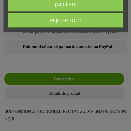
J'ACCEPTE
Livré chez vous ou en point relais (France
métropolitaine)
REJETER TOUT
Echange ou remboursement possible sous 14 jours
Paiement sécurisé par carte bancaire ou PayPal
Description
Détails du produit
SUSPENSION ATTIC DOUBLE RECTANGULAR SHAPE E27 23W
NOIR