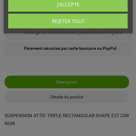
J'ACCEPTE
Livré chez vous ou en point relais (France
métropolitaine)
REJETER TOUT
Echange ou remboursement possible sous 14 jours
Paiement sécurisé par carte bancaire ou PayPal
Description
Détails du produit
SUSPENSION ATTIC TRIPLE RECTANGULAR SHAPE E27 23W
NOIR