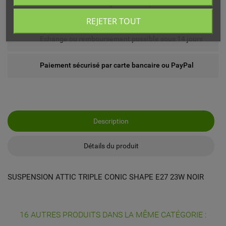
Livré chez vous ou en point relais (France
métropolitaine)
REJETER TOUT
Echange ou remboursement possible sous 14 jours
Paiement sécurisé par carte bancaire ou PayPal
Description
Détails du produit
SUSPENSION ATTIC TRIPLE CONIC SHAPE E27 23W NOIR
16 AUTRES PRODUITS DANS LA MÊME CATÉGORIE :