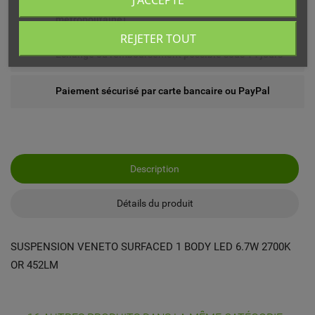
J'ACCEPTE
Livré chez vous ou en point relais (France
métropolitaine)
REJETER TOUT
Echange ou remboursement possible sous 14 jours
Paiement sécurisé par carte bancaire ou PayPal
Description
Détails du produit
SUSPENSION VENETO SURFACED 1 BODY LED 6.7W 2700K
OR 452LM