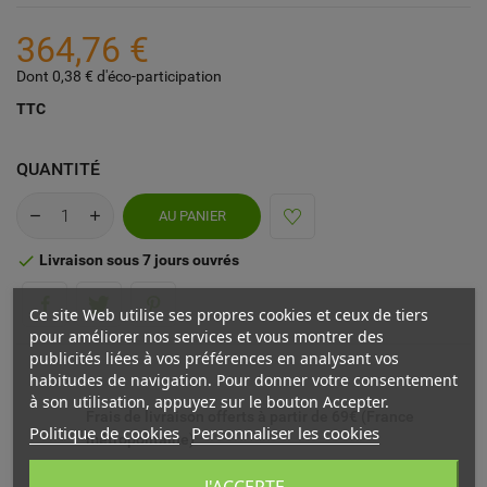
364,76 €
Dont 0,38 € d'éco-participation
TTC
QUANTITÉ
AU PANIER
Livraison sous 7 jours ouvrés

Ce site Web utilise ses propres cookies et ceux de tiers
pour améliorer nos services et vous montrer des
publicités liées à vos préférences en analysant vos
habitudes de navigation. Pour donner votre consentement
à son utilisation, appuyez sur le bouton Accepter.
Frais de livraison offerts à partir de 69€ (France
Politique de cookies
Personnaliser les cookies
métropolitaine)