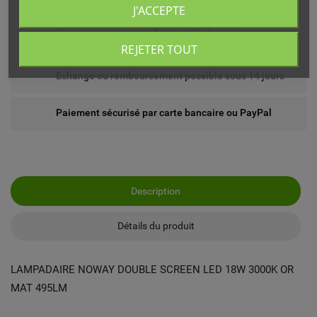
J'ACCEPTE
Livré chez vous ou en point relais (France
métropolitaine)
REJETER TOUT
Echange ou remboursement possible sous 14 jours
Paiement sécurisé par carte bancaire ou PayPal
Description
Détails du produit
LAMPADAIRE NOWAY DOUBLE SCREEN LED 18W 3000K OR
MAT 495LM