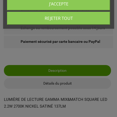
J'ACCEPTE
Livré chez vous ou en point relais (France
métropolitaine)
REJETER TOUT
Echange ou remboursement possible sous 14 jours
Paiement sécurisé par carte bancaire ou PayPal
Description
Détails du produit
LUMIÈRE DE LECTURE GAMMA MIX&MATCH SQUARE LED
2.2W 2700K NICKEL SATINÉ 137LM