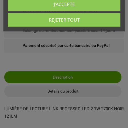
J'ACCEPTE
Livré chez vous ou en point relais (France
métropolitaine)
REJETER TOUT
Echange ou remboursement possible sous 14 jours
Paiement sécurisé par carte bancaire ou PayPal
Description
Détails du produit
LUMIÈRE DE LECTURE LINK RECESSED LED 2.1W 2700K NOIR
121LM