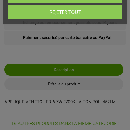
Livré chez vous ou en point relais (France
métropolitaine)
REJETER TOUT
Echange ou remboursement possible sous 14 jours
Paiement sécurisé par carte bancaire ou PayPal
Description
Détails du produit
APPLIQUE VENETO LED 6.7W 2700K LAITON POLI 452LM
16 AUTRES PRODUITS DANS LA MÊME CATÉGORIE :