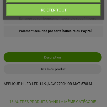
Livré chez vous ou en point relais (France
métropolitaine)
REJETER TOUT
Echange ou remboursement possible sous 14 jours
Paiement sécurisé par carte bancaire ou PayPal
Description
Détails du produit
APPLIQUE H LED LED 14.9.,NAW 2700K OR MAT 570LM
16 AUTRES PRODUITS DANS LA MÊME CATÉGORIE :