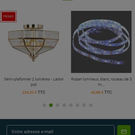
PROMO !
Semi-plafonnier 2 lumières - Laiton
Ruban lumineux, blanc, rouleau de 3
poli
m,...
TTC
TTC
234,20 €
45,88 €