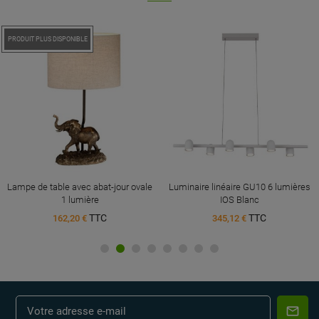
PROMO !
PRODUIT PLUS DISPONIBLE
Lampe de table avec abat-jour ovale
Luminaire linéaire GU10 6 lumières
1 lumière
IOS Blanc
TTC
TTC
162,20 €
345,12 €