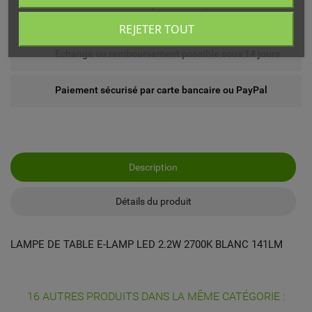
Livré chez vous ou en point relais (France
métropolitaine)
REJETER TOUT
Echange ou remboursement possible sous 14 jours
Paiement sécurisé par carte bancaire ou PayPal
Description
Détails du produit
LAMPE DE TABLE E-LAMP LED 2.2W 2700K BLANC 141LM
16 AUTRES PRODUITS DANS LA MÊME CATÉGORIE :