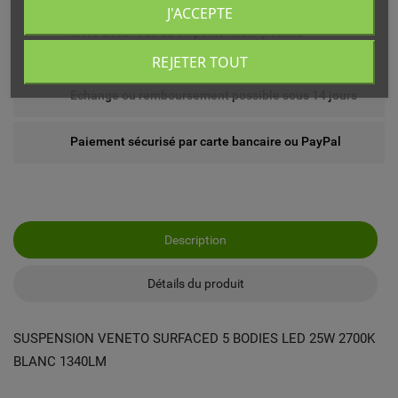
J'ACCEPTE
Livré chez vous ou en point relais (France
métropolitaine)
REJETER TOUT
Echange ou remboursement possible sous 14 jours
Paiement sécurisé par carte bancaire ou PayPal
Description
Détails du produit
SUSPENSION VENETO SURFACED 5 BODIES LED 25W 2700K
BLANC 1340LM