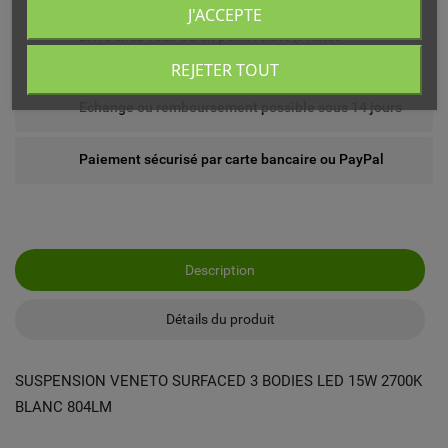
J'ACCEPTE
Livré chez vous ou en point relais (France
métropolitaine)
REJETER TOUT
Echange ou remboursement possible sous 14 jours
Paiement sécurisé par carte bancaire ou PayPal
Description
Détails du produit
SUSPENSION VENETO SURFACED 3 BODIES LED 15W 2700K
BLANC 804LM