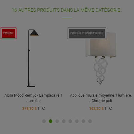
16 AUTRES PRODUITS DANS LA MÊME CATÉGORIE :
PROMO !
PROMO !
PRODUIT PLUS DISPONIBLE
Alora Mood Remyck Lampadaire 1
Applique murale moyenne 1 lumière
Lumière
- Chrome poli
TTC
TTC
378,30 €
162,20 €