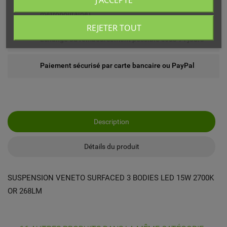
J'ACCEPTE
Livré chez vous ou en point relais (France
métropolitaine)
REJETER TOUT
Echange ou remboursement possible sous 14 jours
Paiement sécurisé par carte bancaire ou PayPal
Description
Détails du produit
SUSPENSION VENETO SURFACED 3 BODIES LED 15W 2700K
OR 268LM