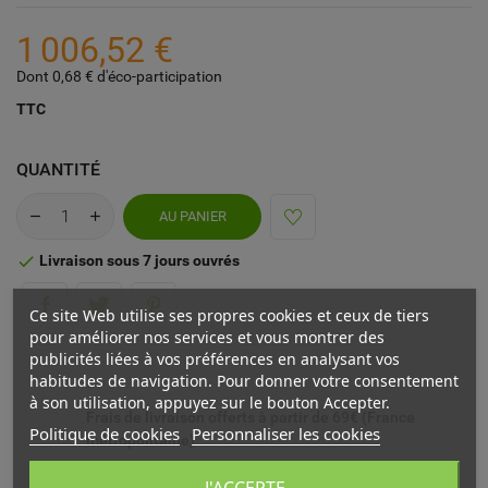
1 006,52 €
Dont 0,68 € d'éco-participation
TTC
QUANTITÉ
AU PANIER
Livraison sous 7 jours ouvrés

Ce site Web utilise ses propres cookies et ceux de tiers
pour améliorer nos services et vous montrer des
publicités liées à vos préférences en analysant vos
habitudes de navigation. Pour donner votre consentement
à son utilisation, appuyez sur le bouton Accepter.
Frais de livraison offerts à partir de 69€ (France
Politique de cookies
Personnaliser les cookies
métropolitaine)