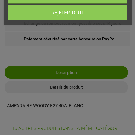
Livré chez vous ou en point relais (France
métropolitaine)
REJETER TOUT
Echange ou remboursement possible sous 14 jours
Paiement sécurisé par carte bancaire ou PayPal
Description
Détails du produit
LAMPADAIRE WOODY E27 40W BLANC
16 AUTRES PRODUITS DANS LA MÊME CATÉGORIE :