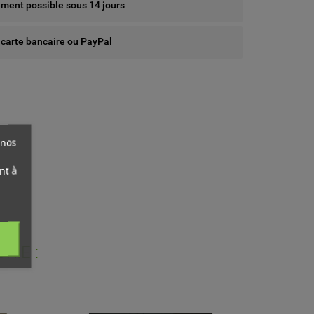
ent possible sous 14 jours
 carte bancaire ou PayPal
 nos
nt à
RIE :
ist