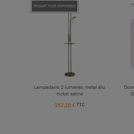
PRODUIT PLUS DISPONIBLE
ka GU10
Lampadaire, 2 lumieres, metal alu,
Down
nickel satiné
E
257,20 €
TTC