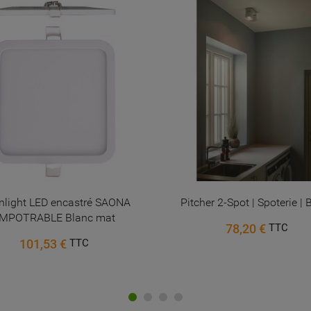
Annuler
Connexion
Annuler
Créer une liste d'envies
light LED encastré SAONA
Pitcher 2-Spot | Spoterie | 
MPOTRABLE Blanc mat
78,20 €
TTC
101,53 €
TTC