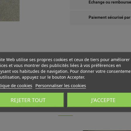
Echange ou remboursem
Paiement sécurisé par
ite Web utilise ses propres cookies et ceux de tiers pour améliorer
ices et vous montrer des publicités liées à vos préférences en
ysant vos habitudes de navigation. Pour donner votre consenteme
utilisation, appuyez sur le bouton Accepter.
tique de cookies
Personnaliser les cookies
 WISHLISTS
ÉER UNE LISTE D'ENVIES
NNEXION
REJETER TOUT
J'ACCEPTE
UTRES PRODUITS DANS LA MÊME CATÉGO
us devez être connecté pour ajouter des produits à votre liste
add_circle_outline
Create new l
M DE LA LISTE D'ENVIES
nvies.