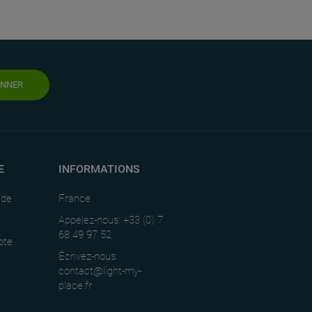
ONNER
E
INFORMATIONS
nde
France
Appelez-nous: +33 (0) 7
68 49 97 52
pte
Écrivez-nous:
contact@light-my-
place.fr