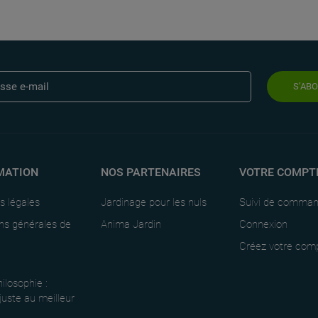
S’AB
MATION
NOS PARTENAIRES
VOTRE COMPT
s légales
Jardinage pour les nuls
Suivi de comma
ns générales de
Anima Jardin
Connexion
Créez votre com
ilosophie :
 juste au meilleur