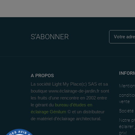
S’ABONNER
INFOR
A PROPOS
La société Light My Place(c) SAS et sa
Mention
boutique www.éclairage-de-jardin.fr sont
conditio
les fruits d’une rencontre en 2002 entre
vente
le gérant du
bureau d’études en
Société
éclairage Génilum
© et un distributeur
de matériel d’éclairage architectural.
Notre ph
éclairer
prix!