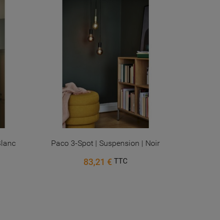
PROMO !
Blanc
Paco 3-Spot | Suspension | Noir
Elstead 
83,21 €
TTC