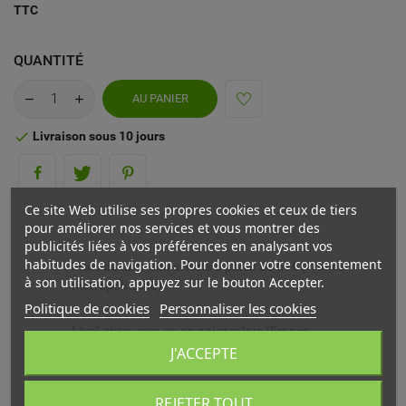
TTC
QUANTITÉ
AU PANIER
Livraison sous 10 jours

Ce site Web utilise ses propres cookies et ceux de tiers
pour améliorer nos services et vous montrer des
publicités liées à vos préférences en analysant vos
habitudes de navigation. Pour donner votre consentement
Frais de livraison offerts à partir de 69€ (France
à son utilisation, appuyez sur le bouton Accepter.
métropolitaine)
Politique de cookies
Personnaliser les cookies
Livré chez vous ou en point relais (France
métropolitaine)
J'ACCEPTE
Echange ou remboursement possible sous 14 jours
REJETER TOUT