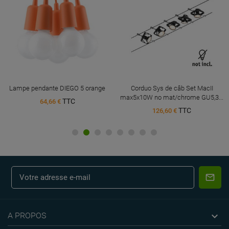
Lampe pendante DIEGO 5 orange
Corduo Sys de câb Set MacII
max5x10W no mat/chrome GU5,3...
TTC
64,66 €
TTC
126,60 €

A PROPOS