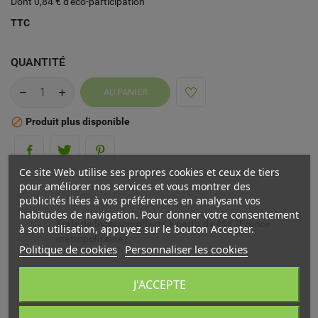
Dont 0,84 € d'éco-participation
TTC
QUANTITÉ
AU PANIER
Produit plus disponible

Ce site Web utilise ses propres cookies et ceux de tiers
pour améliorer nos services et vous montrer des
publicités liées à vos préférences en analysant vos
habitudes de navigation. Pour donner votre consentement
Frais de livraison offerts à partir de 69€ (France
à son utilisation, appuyez sur le bouton Accepter.
métropolitaine)
Politique de cookies
Personnaliser les cookies
Livré chez vous ou en point relais (France
J'ACCEPTE
métropolitaine)