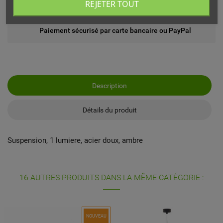
REJETER TOUT
Echange ou remboursement possible sous 14 jours
Paiement sécurisé par carte bancaire ou PayPal
Description
Détails du produit
Suspension, 1 lumiere, acier doux, ambre
16 AUTRES PRODUITS DANS LA MÊME CATÉGORIE :
NOUVEAU