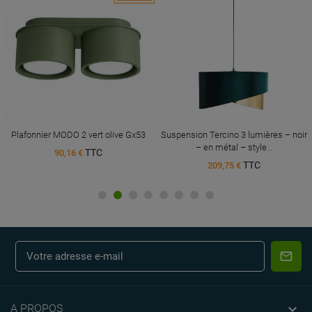
Plafonnier MODO 2 vert olive Gx53
Suspension Tercino 3 lumières – noir
– en métal – style...
TTC
90,16 €
TTC
209,75 €

A PROPOS