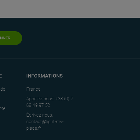
ONNER
E
INFORMATIONS
nde
France
Appelez-nous: +33 (0) 7
68 49 97 52
pte
Écrivez-nous:
contact@light-my-
place.fr