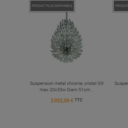
PRODUIT PLUS DISPONIBLE
PRODUIT
NC 6 780
Suspension metal chrome, cristal G9
Suspen
max 20x33w Diam 51cm...
2 032,00 €
TTC