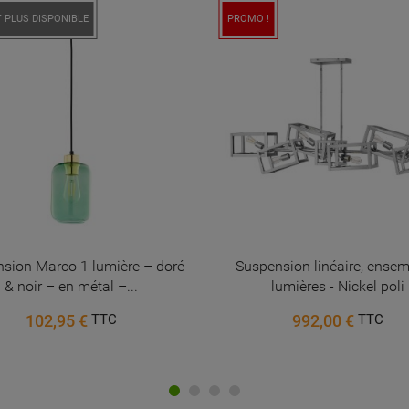
Annuler
Connexion
 PLUS DISPONIBLE
PROMO !
Annuler
Créer une liste d'envies
sion Marco 1 lumière – doré
Suspension linéaire, ensem
& noir – en métal –...
lumières - Nickel poli
102,95 €
992,00 €
TTC
TTC