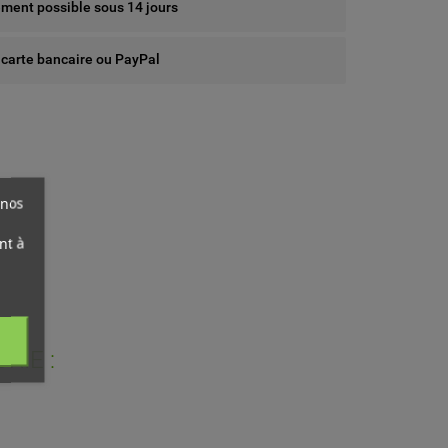
ent possible sous 14 jours
 carte bancaire ou PayPal
 nos
nt à
RIE :
ist