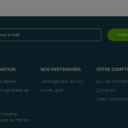
S’AB
MATION
NOS PARTENAIRES
VOTRE COMPT
s légales
Jardinage pour les nuls
Suivi de comma
ns générales de
Anima Jardin
Connexion
Créez votre com
ilosophie :
 juste au meilleur