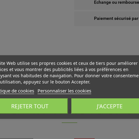
Echange ou remboursem
Paiement sécurisé par
ite Web utilise ses propres cookies et ceux de tiers pour améliorer
ices et vous montrer des publicités liées à vos préférences en
ver
ysant vos habitudes de navigation. Pour donner votre consenteme
utilisation, appuyez sur le bouton Accepter.
tique de cookies
Personnaliser les cookies
 WISHLISTS
ÉER UNE LISTE D'ENVIES
NNEXION
REJETER TOUT
J'ACCEPTE
UTRES PRODUITS DANS LA MÊME CATÉGO
us devez être connecté pour ajouter des produits à votre liste
add_circle_outline
Create new l
M DE LA LISTE D'ENVIES
nvies.