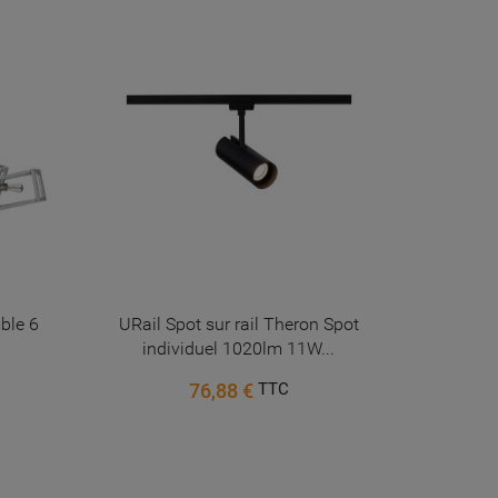
ble 6
URail Spot sur rail Theron Spot
Plafonni
individuel 1020lm 11W...
en m
76,88 €
TTC