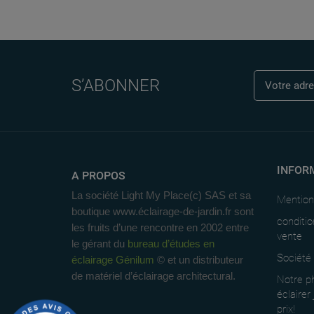
S’ABONNER
INFOR
A PROPOS
La société Light My Place(c) SAS et sa
Mention
boutique www.éclairage-de-jardin.fr sont
conditio
les fruits d’une rencontre en 2002 entre
vente
le gérant du
bureau d’études en
Société
éclairage Génilum
© et un distributeur
de matériel d’éclairage architectural.
Notre ph
éclairer
prix!