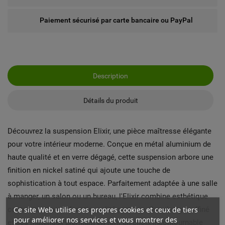
Paiement sécurisé par carte bancaire ou PayPal
Description
Détails du produit
Découvrez la suspension Elixir, une pièce maîtresse élégante
pour votre intérieur moderne. Conçue en métal aluminium de
haute qualité et en verre dégagé, cette suspension arbore une
finition en nickel satiné qui ajoute une touche de
sophistication à tout espace. Parfaitement adaptée à une salle
à manger, un salon ou un bureau, l'Elixir combine esthétique
Ce site Web utilise ses propres cookies et ceux de tiers
contemporaine et fonctionnalité pratique. Son design raffiné
pour améliorer nos services et vous montrer des
et ses matériaux premium en font un choix incontournable