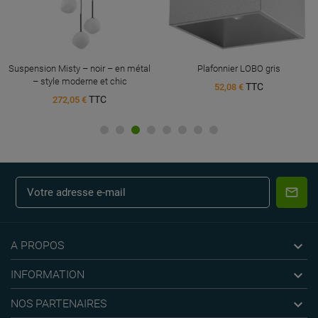
Suspension Misty – noir – en métal
Plafonnier LOBO gris
– style moderne et chic
TTC
52,08 €
TTC
272,05 €

A PROPOS

INFORMATION

NOS PARTENAIRES