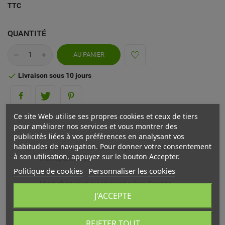
TTC
QUANTITÉ
AU PANIER
Livraison sous 10 jours

Ce site Web utilise ses propres cookies et ceux de tiers
pour améliorer nos services et vous montrer des
publicités liées à vos préférences en analysant vos
habitudes de navigation. Pour donner votre consentement
Frais de livraison offerts à partir de 69€ (France
à son utilisation, appuyez sur le bouton Accepter.
métropolitaine)
Politique de cookies
Personnaliser les cookies
Livré chez vous ou en point relais (France
métropolitaine)
J'ACCEPTE
Echange ou remboursement possible sous 14 jours
REJETER TOUT