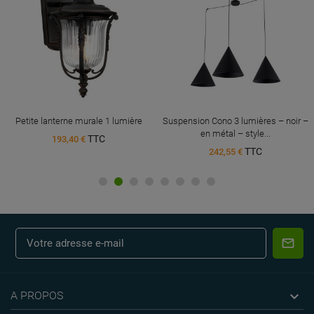
Petite lanterne murale 1 lumière
Suspension Cono 3 lumières – noir –
en métal – style...
TTC
193,40 €
TTC
242,55 €

A PROPOS