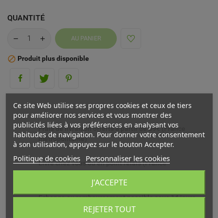
QUANTITÉ
AU PANIER
Produit plus disponible

Ce site Web utilise ses propres cookies et ceux de tiers
pour améliorer nos services et vous montrer des
publicités liées à vos préférences en analysant vos
Frais de livraison offerts à partir de 69€ (France
habitudes de navigation. Pour donner votre consentement
métropolitaine)
à son utilisation, appuyez sur le bouton Accepter.
Politique de cookies
Personnaliser les cookies
Livré chez vous ou en point relais (France
métropolitaine)
J'ACCEPTE
Echange ou remboursement possible sous 14 jours
REJETER TOUT