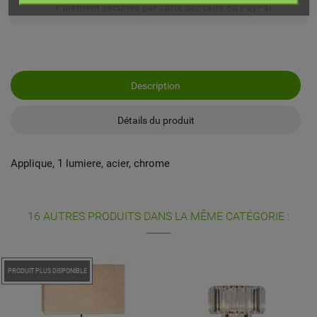
Paiement sécurisé par carte bancaire ou PayPal
Description
Détails du produit
Applique, 1 lumiere, acier, chrome
16 AUTRES PRODUITS DANS LA MÊME CATÉGORIE :
PROMO !
PRODUIT PLUS DISPONIBLE