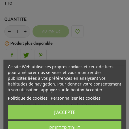
TTC
QUANTITÉ
AU PANIER
Produit plus disponible

Ce site Web utilise ses propres cookies et ceux de tiers
pour améliorer nos services et vous montrer des
publicités liées à vos préférences en analysant vos
habitudes de navigation. Pour donner votre consentement
Frais de livraison offerts à partir de 69€ (France
à son utilisation, appuyez sur le bouton Accepter.
métropolitaine)
Politique de cookies
Personnaliser les cookies
Livré chez vous ou en point relais (France
métropolitaine)
J'ACCEPTE
Echange ou remboursement possible sous 14 jours
REJETER TOUT