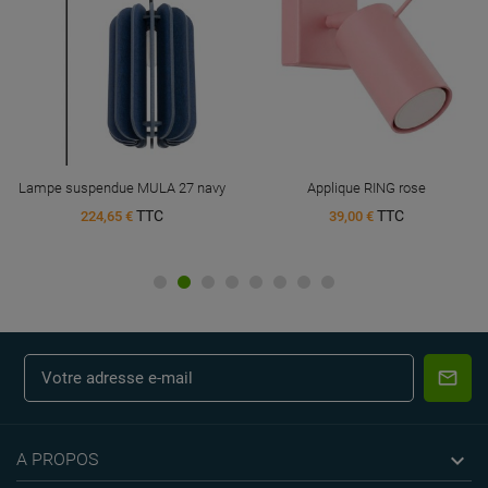
Lampe suspendue MULA 27 navy
Applique RING rose
TTC
TTC
224,65 €
39,00 €

A PROPOS