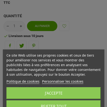
TTC
QUANTITÉ
AU PANIER
Livraison sous 10 jours

Ce site Web utilise ses propres cookies et ceux de tiers
pour améliorer nos services et vous montrer des
publicités liées à vos préférences en analysant vos
habitudes de navigation. Pour donner votre consentement
Frais de livraison offerts à partir de 69€ (France
à son utilisation, appuyez sur le bouton Accepter.
métropolitaine)
Politique de cookies
Personnaliser les cookies
Livré chez vous ou en point relais (France
métropolitaine)
J'ACCEPTE
Echange ou remboursement possible sous 14 jours
REJETER TOUT