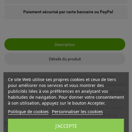
Paiement sécurisé par carte bancaire ou PayPal
Description
Détails du produit
Illuminez votre intérieur avec style grâce à la suspension
Ce site Web utilise ses propres cookies et ceux de tiers
Clarendon, une pièce maîtresse de design et de fonctionnalité.
pour améliorer nos services et vous montrer des
publicités liées à vos préférences en analysant vos
Fabriquée en acier doux avec une finition cuivre antique, cette
habitudes de navigation. Pour donner votre consentement
suspension ajoute une touche d'élégance et de charme à
à son utilisation, appuyez sur le bouton Accepter.
n'importe quelle pièce. Avec une garantie fabricant de 3 ans,
Politique de cookies
Personnaliser les cookies
vous pouvez être sûr de la qualité et de la durabilité de ce
luminaire qui illuminera votre maison pendant des années.
J'ACCEPTE