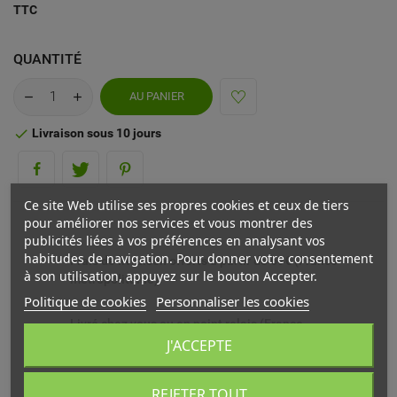
TTC
QUANTITÉ
AU PANIER
Livraison sous 10 jours

Ce site Web utilise ses propres cookies et ceux de tiers
pour améliorer nos services et vous montrer des
publicités liées à vos préférences en analysant vos
habitudes de navigation. Pour donner votre consentement
Frais de livraison offerts à partir de 69€ (France
à son utilisation, appuyez sur le bouton Accepter.
métropolitaine)
Politique de cookies
Personnaliser les cookies
Livré chez vous ou en point relais (France
métropolitaine)
J'ACCEPTE
Echange ou remboursement possible sous 14 jours
REJETER TOUT