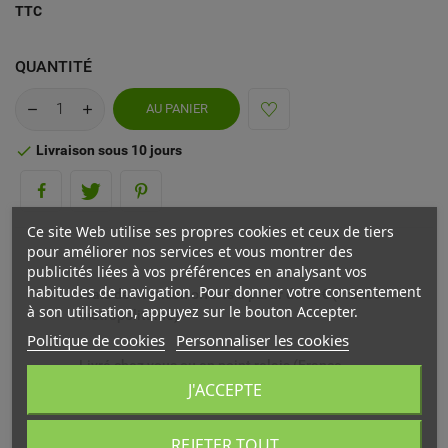
TTC
QUANTITÉ
AU PANIER
Livraison sous 10 jours

Ce site Web utilise ses propres cookies et ceux de tiers
pour améliorer nos services et vous montrer des
publicités liées à vos préférences en analysant vos
habitudes de navigation. Pour donner votre consentement
Frais de livraison offerts à partir de 69€ (France
à son utilisation, appuyez sur le bouton Accepter.
métropolitaine)
Politique de cookies
Personnaliser les cookies
Livré chez vous ou en point relais (France
métropolitaine)
J'ACCEPTE
Echange ou remboursement possible sous 14 jours
REJETER TOUT