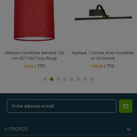
Abat-jour cylindrique diametre 130
Applique, 1 lumiere, acier inoxydable,
mm E27 H20 Tissu Rouge
or noir brossé
TTC
TTC
44,30 €
180,00 €

A PROPOS