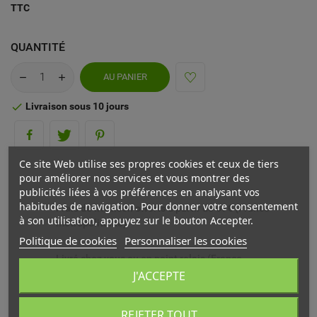
TTC
QUANTITÉ
AU PANIER
Livraison sous 10 jours

Ce site Web utilise ses propres cookies et ceux de tiers
pour améliorer nos services et vous montrer des
publicités liées à vos préférences en analysant vos
habitudes de navigation. Pour donner votre consentement
Frais de livraison offerts à partir de 69€ (France
à son utilisation, appuyez sur le bouton Accepter.
métropolitaine)
Politique de cookies
Personnaliser les cookies
Livré chez vous ou en point relais (France
métropolitaine)
J'ACCEPTE
Echange ou remboursement possible sous 14 jours
REJETER TOUT