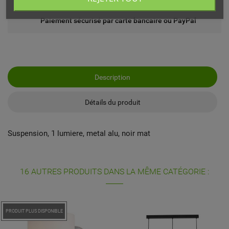
Paiement sécurisé par carte bancaire ou PayPal
Description
Détails du produit
Suspension, 1 lumiere, metal alu, noir mat
16 AUTRES PRODUITS DANS LA MÊME CATÉGORIE :
PROMO !
PRODUIT PLUS DISPONIBLE