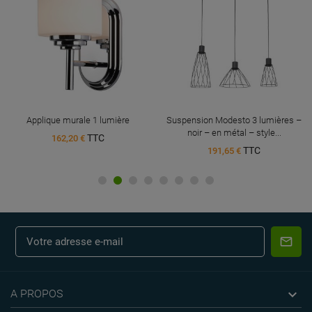
Applique murale 1 lumière
Suspension Modesto 3 lumières –
noir – en métal – style...
TTC
162,20 €
TTC
191,65 €

A PROPOS