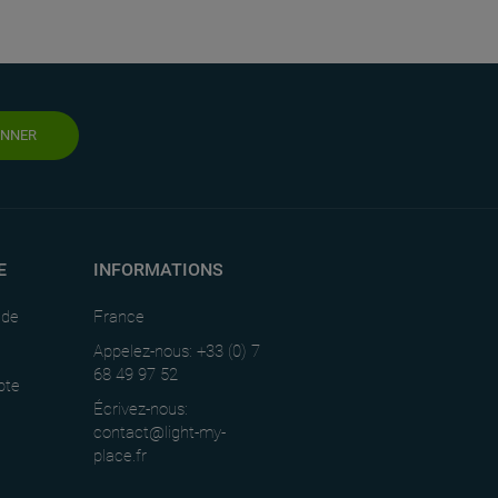
ONNER
E
INFORMATIONS
nde
France
Appelez-nous: +33 (0) 7
68 49 97 52
pte
Écrivez-nous:
contact@light-my-
place.fr