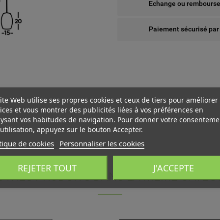
Echange ou remboursem
Paiement sécurisé par
ite Web utilise ses propres cookies et ceux de tiers pour améliorer
ices et vous montrer des publicités liées à vos préférences en
ysant vos habitudes de navigation. Pour donner votre consenteme
utilisation, appuyez sur le bouton Accepter.
tique de cookies
Personnaliser les cookies
 WISHLISTS
ÉER UNE LISTE D'ENVIES
NNEXION
REJETER TOUT
J'ACCEPTE
UTRES PRODUITS DANS LA MÊME CATÉGO
us devez être connecté pour ajouter des produits à votre liste
add_circle_outline
Create new l
M DE LA LISTE D'ENVIES
nvies.