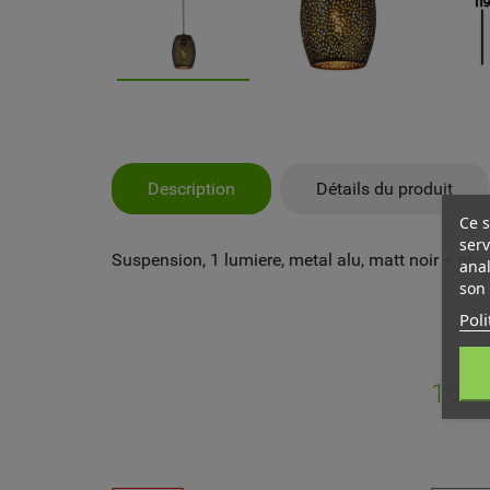
Description
Détails du produit
Ce s
serv
Suspension, 1 lumiere, metal alu, matt noir + or
anal
son 
Poli
MY
CR
CO
16 A
Vo
NO
d'e