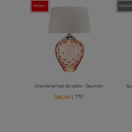
PROMO !
PROMO 
PRODUIT
taupe
Grande lampe de table - Saumon
Su
588,46 €
TTC