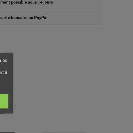
ent possible sous 14 jours
 carte bancaire ou PayPal
 nos
nt à
RIE :
ist