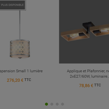
Annuler
Connexion
!
 PLUS DISPONIBLE
Annuler
Créer une liste d'envies
spension Small 1 lumière
Applique et Plafonnier, no
2xE27/60W, luminaire..
276,20 €
TTC
78,86 €
TTC