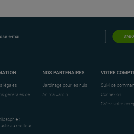
S’AB
MATION
NOS PARTENAIRES
VOTRE COMPT
s légales
Jardinage pour les nuls
Suivi de comma
ns générales de
Anima Jardin
Connexion
Créez votre com
ilosophie :
 juste au meilleur