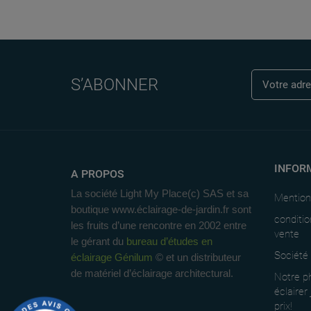
S’ABONNER
INFOR
A PROPOS
La société Light My Place(c) SAS et sa
Mention
boutique www.éclairage-de-jardin.fr sont
conditio
les fruits d’une rencontre en 2002 entre
vente
le gérant du
bureau d’études en
Société
éclairage Génilum
© et un distributeur
de matériel d’éclairage architectural.
Notre ph
éclairer
prix!