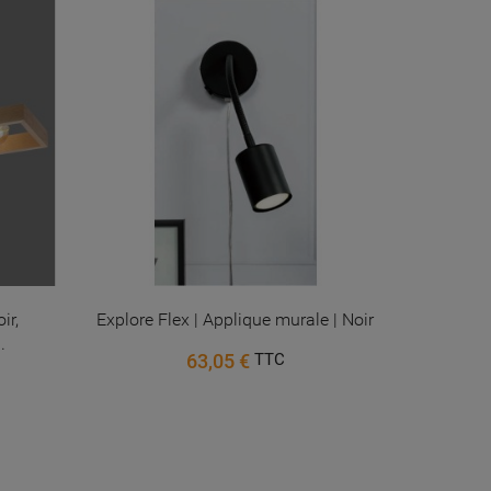
ir,
Explore Flex | Applique murale | Noir
Lus
.
63,05 €
TTC