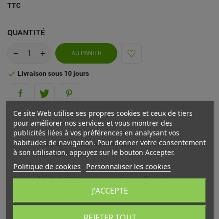
TTC
QUANTITÉ
AU PANIER
Livraison sous 10 jours

Ce site Web utilise ses propres cookies et ceux de tiers
pour améliorer nos services et vous montrer des
publicités liées à vos préférences en analysant vos
habitudes de navigation. Pour donner votre consentement
Frais de livraison offerts à partir de 69€ (France
à son utilisation, appuyez sur le bouton Accepter.
métropolitaine)
Politique de cookies
Personnaliser les cookies
Livré chez vous ou en point relais (France
métropolitaine)
J'ACCEPTE
Echange ou remboursement possible sous 14 jours
REJETER TOUT