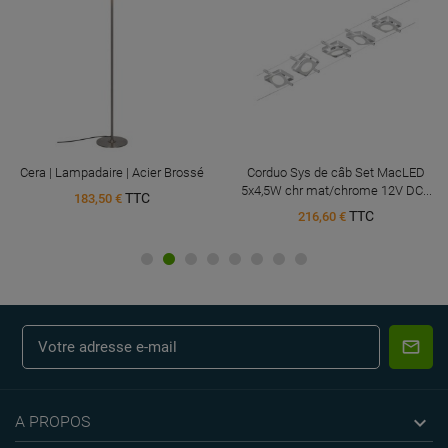
Cera | Lampadaire | Acier Brossé
Corduo Sys de câb Set MacLED
5x4,5W chr mat/chrome 12V DC...
TTC
183,50 €
TTC
216,60 €

A PROPOS