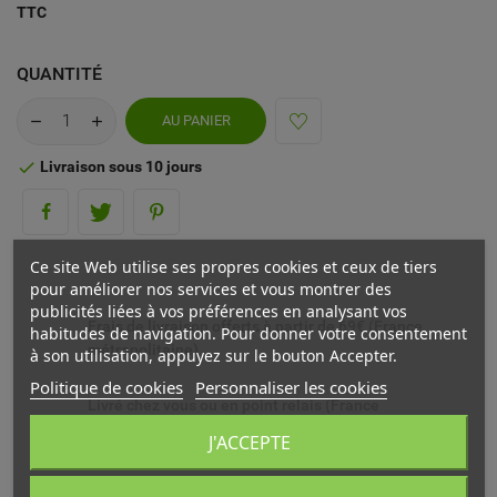
TTC
QUANTITÉ
AU PANIER
Livraison sous 10 jours

Ce site Web utilise ses propres cookies et ceux de tiers
pour améliorer nos services et vous montrer des
publicités liées à vos préférences en analysant vos
Frais de livraison offerts à partir de 69€ (France
habitudes de navigation. Pour donner votre consentement
métropolitaine)
à son utilisation, appuyez sur le bouton Accepter.
Politique de cookies
Personnaliser les cookies
Livré chez vous ou en point relais (France
métropolitaine)
J'ACCEPTE
Echange ou remboursement possible sous 14 jours