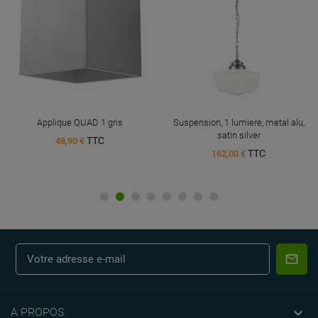
Applique QUAD 1 gris
Suspension, 1 lumiere, metal alu,
satin silver
TTC
48,90 €
TTC
162,00 €

A PROPOS