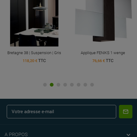
Bretagne 38 | Suspension | Gris
Applique FENIKS 1 wenge
TTC
TTC
118,20 €
76,66 €

A PROPOS