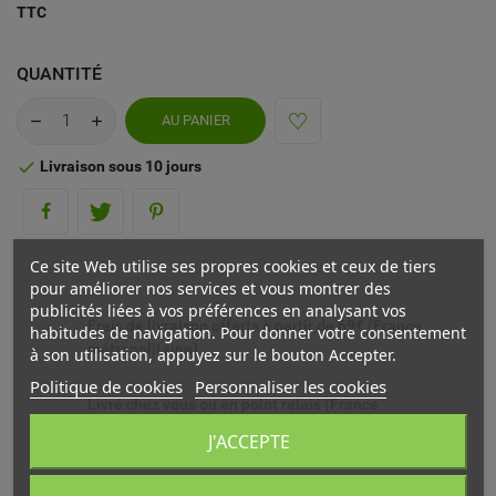
TTC
QUANTITÉ
AU PANIER
Livraison sous 10 jours

Ce site Web utilise ses propres cookies et ceux de tiers
pour améliorer nos services et vous montrer des
publicités liées à vos préférences en analysant vos
Frais de livraison offerts à partir de 69€ (France
habitudes de navigation. Pour donner votre consentement
métropolitaine)
à son utilisation, appuyez sur le bouton Accepter.
Politique de cookies
Personnaliser les cookies
Livré chez vous ou en point relais (France
métropolitaine)
J'ACCEPTE
Echange ou remboursement possible sous 14 jours