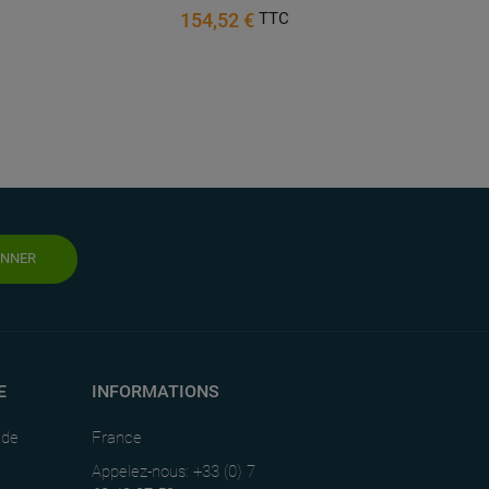
154,52 €
TTC
ONNER
E
INFORMATIONS
nde
France
Appelez-nous: +33 (0) 7