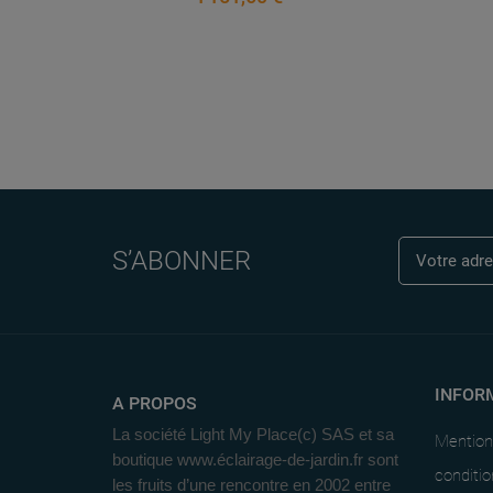
S’ABONNER
INFOR
A PROPOS
La société Light My Place(c) SAS et sa
Mention
boutique www.éclairage-de-jardin.fr sont
conditio
les fruits d’une rencontre en 2002 entre