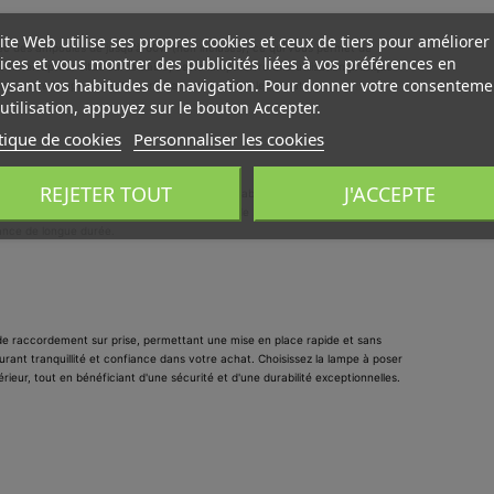
ite Web utilise ses propres cookies et ceux de tiers pour améliorer
ec des ampoules de jusqu'à 60W (non incluses), ce qui vous permet de 
ices et vous montrer des publicités liées à vos préférences en
l'interrupteur situé sur le câble, cette lampe offre une utilisation pratique 
ysant vos habitudes de navigation. Pour donner votre consenteme
ce, cette lampe s'adapte parfaitement à toutes les situations.
utilisation, appuyez sur le bouton Accepter.
tique de cookies
Personnaliser les cookies
 WISHLISTS
ÉER UNE LISTE D'ENVIES
NNEXION
REJETER TOUT
J'ACCEPTE
 Searchlight garantit une utilisation sûre et fiable. Sa conception robuste 
e plus de 12,5 mm. Alimentée par une tension de 230V, cette lampe est non 
us devez être connecté pour ajouter des produits à votre liste
ance de longue durée.
add_circle_outline
Create new l
M DE LA LISTE D'ENVIES
nvies.
Annuler
Connexion
e raccordement sur prise, permettant une mise en place rapide et sans 
urant tranquillité et confiance dans votre achat. Choisissez la lampe à poser 
Annuler
Créer une liste d'envies
rieur, tout en bénéficiant d'une sécurité et d'une durabilité exceptionnelles.