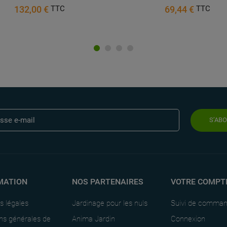
132,00 €
69,44 €
TTC
TTC
S’AB
MATION
NOS PARTENAIRES
VOTRE COMPT
s légales
Jardinage pour les nuls
Suivi de comma
ns générales de
Anima Jardin
Connexion