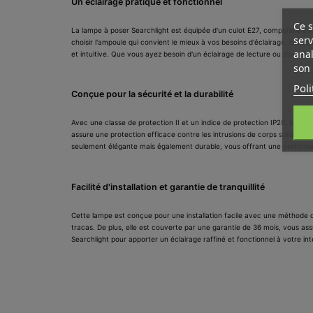
Un éclairage pratique et fonctionnel
Ce s
La lampe à poser Searchlight est équipée d'un culot E27, compatible av
serv
choisir l'ampoule qui convient le mieux à vos besoins d'éclairage. Grâce à 
anal
et intuitive. Que vous ayez besoin d'un éclairage de lecture ou d'ambian
son 
Poli
Conçue pour la sécurité et la durabilité
MY
CR
CO
Avec une classe de protection II et un indice de protection IP20, la lampe
assure une protection efficace contre les intrusions de corps solides d
Vo
seulement élégante mais également durable, vous offrant une perform
NO
d'e
Facilité d'installation et garantie de tranquillité
Cette lampe est conçue pour une installation facile avec une méthode d
tracas. De plus, elle est couverte par une garantie de 36 mois, vous ass
Searchlight pour apporter un éclairage raffiné et fonctionnel à votre inté