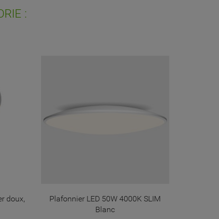
RIE :
er doux,
Plafonnier LED 50W 4000K SLIM
Suspensio
Blanc