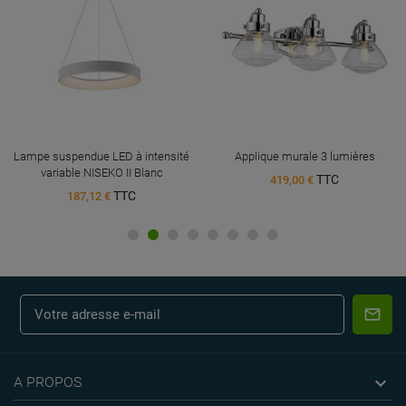
Lampe suspendue LED à intensité
Applique murale 3 lumières
variable NISEKO II Blanc
TTC
419,00 €
TTC
187,12 €

A PROPOS