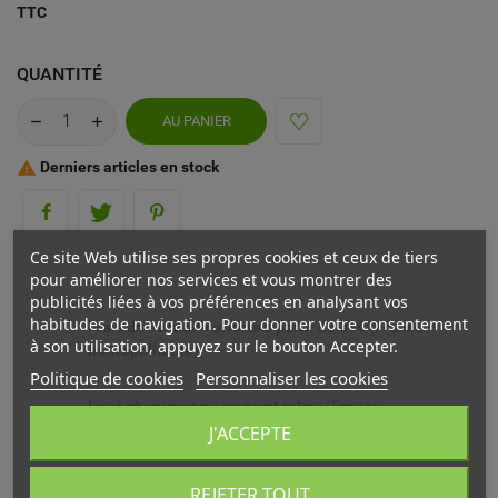
TTC
QUANTITÉ
AU PANIER
Derniers articles en stock

Ce site Web utilise ses propres cookies et ceux de tiers
pour améliorer nos services et vous montrer des
publicités liées à vos préférences en analysant vos
habitudes de navigation. Pour donner votre consentement
Frais de livraison offerts à partir de 69€ (France
à son utilisation, appuyez sur le bouton Accepter.
métropolitaine)
Politique de cookies
Personnaliser les cookies
Livré chez vous ou en point relais (France
métropolitaine)
J'ACCEPTE
Echange ou remboursement possible sous 14 jours
REJETER TOUT