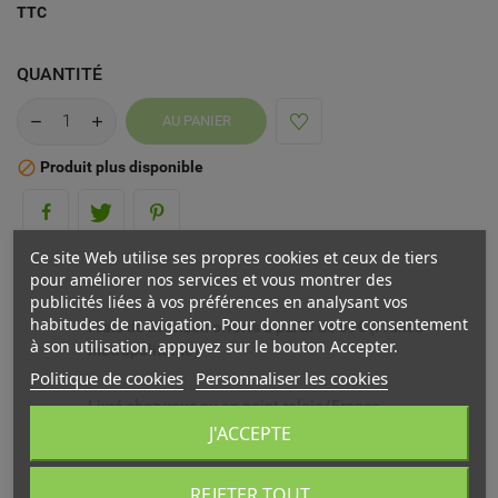
TTC
QUANTITÉ
AU PANIER
Produit plus disponible

Ce site Web utilise ses propres cookies et ceux de tiers
pour améliorer nos services et vous montrer des
publicités liées à vos préférences en analysant vos
habitudes de navigation. Pour donner votre consentement
Frais de livraison offerts à partir de 69€ (France
à son utilisation, appuyez sur le bouton Accepter.
métropolitaine)
Politique de cookies
Personnaliser les cookies
Livré chez vous ou en point relais (France
métropolitaine)
J'ACCEPTE
Echange ou remboursement possible sous 14 jours
REJETER TOUT