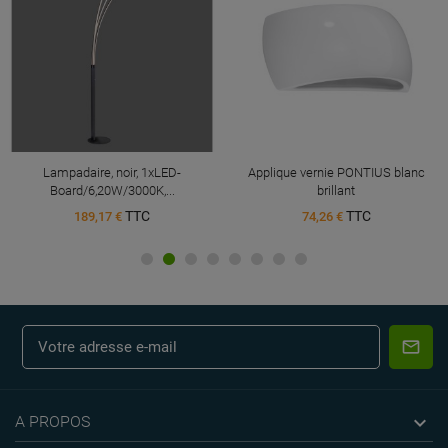
Lampadaire, noir, 1xLED-
Applique vernie PONTIUS blanc
Board/6,20W/3000K,...
brillant
TTC
TTC
189,17 €
74,26 €

A PROPOS