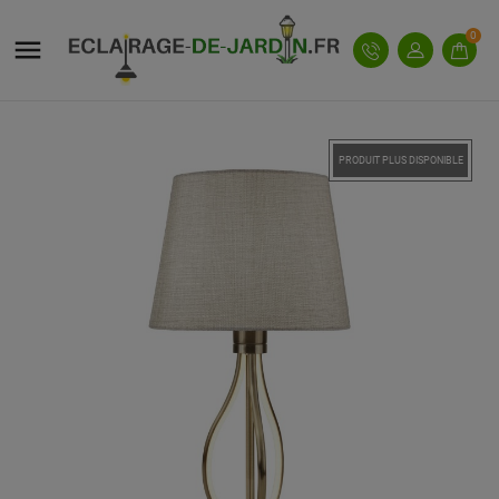
MY WISHLISTS
CRÉER UNE LISTE D'ENVIES
CONNEXION
0

Vous devez être connecté pour ajouter des produits
add_circle_outline
Create new list
NOM DE LA LISTE D'ENVIES
à votre liste d'envies.
PRODUIT PLUS DISPONIBLE
Annuler
Connexion
Annuler
Créer une liste d'envies