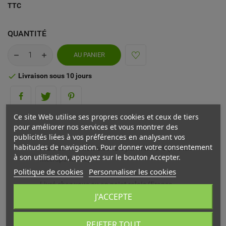
TTC
QUANTITÉ
AU PANIER
Livraison sous 10 jours

Ce site Web utilise ses propres cookies et ceux de tiers
pour améliorer nos services et vous montrer des
publicités liées à vos préférences en analysant vos
habitudes de navigation. Pour donner votre consentement
Frais de livraison offerts à partir de 69€ (France
à son utilisation, appuyez sur le bouton Accepter.
métropolitaine)
Politique de cookies
Personnaliser les cookies
Livré chez vous ou en point relais (France
métropolitaine)
J'ACCEPTE
Echange ou remboursement possible sous 14 jours
REJETER TOUT