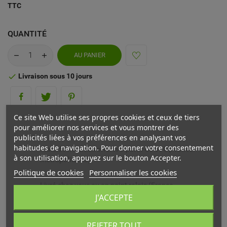
TTC
QUANTITÉ
AU PANIER
Livraison sous 10 jours

Ce site Web utilise ses propres cookies et ceux de tiers
pour améliorer nos services et vous montrer des
publicités liées à vos préférences en analysant vos
habitudes de navigation. Pour donner votre consentement
Frais de livraison offerts à partir de 69€ (France
à son utilisation, appuyez sur le bouton Accepter.
métropolitaine)
Politique de cookies
Personnaliser les cookies
Livré chez vous ou en point relais (France
métropolitaine)
J'ACCEPTE
Echange ou remboursement possible sous 14 jours
REJETER TOUT