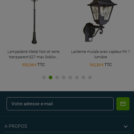
Lampadaire Metal Noir et verre
Lanterne murale avec capteur Pir 1
transparent E27 max 3x60w...
lumière
TTC
TTC
532,54 €
162,20 €

A PROPOS