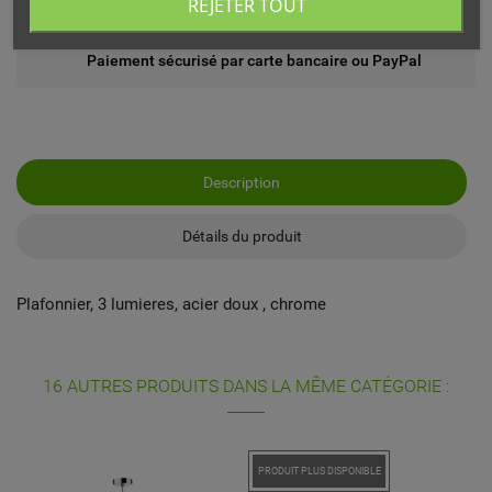
REJETER TOUT
Echange ou remboursement possible sous 14 jours
Paiement sécurisé par carte bancaire ou PayPal
Description
Détails du produit
Plafonnier, 3 lumieres, acier doux , chrome
16 AUTRES PRODUITS DANS LA MÊME CATÉGORIE :
PRODUIT PLUS DISPONIBLE