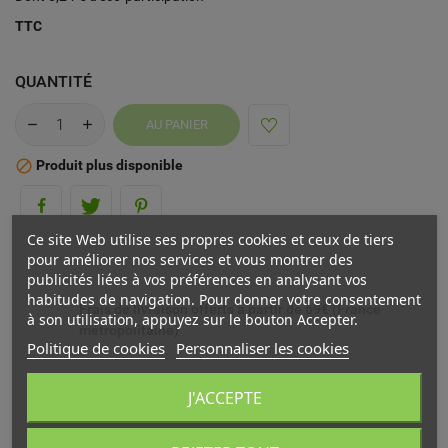
TTC
QUANTITÉ
AU PANIER
Produit plus disponible

Ce site Web utilise ses propres cookies et ceux de tiers
pour améliorer nos services et vous montrer des
publicités liées à vos préférences en analysant vos
habitudes de navigation. Pour donner votre consentement
Frais de livraison offerts à partir de 69€ (France
à son utilisation, appuyez sur le bouton Accepter.
métropolitaine)
Politique de cookies
Personnaliser les cookies
Livré chez vous ou en point relais (France
J'ACCEPTE
métropolitaine)