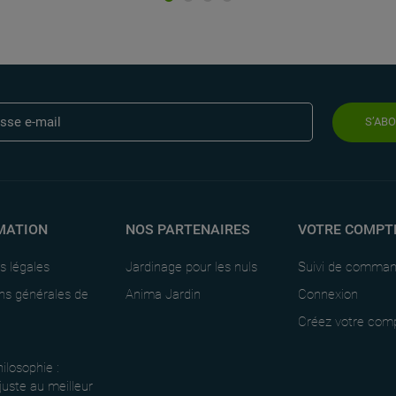
S’AB
MATION
NOS PARTENAIRES
VOTRE COMPT
s légales
Jardinage pour les nuls
Suivi de comma
ns générales de
Anima Jardin
Connexion
Créez votre com
ilosophie :
 juste au meilleur