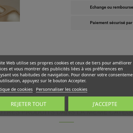
Echange ou remboursem
Paiement sécurisé par
ite Web utilise ses propres cookies et ceux de tiers pour améliorer
ices et vous montrer des publicités liées à vos préférences en
ysant vos habitudes de navigation. Pour donner votre consenteme
utilisation, appuyez sur le bouton Accepter.
tique de cookies
Personnaliser les cookies
 WISHLISTS
ÉER UNE LISTE D'ENVIES
NNEXION
REJETER TOUT
J'ACCEPTE
UTRES PRODUITS DANS LA MÊME CATÉGO
us devez être connecté pour ajouter des produits à votre liste
add_circle_outline
Create new l
M DE LA LISTE D'ENVIES
nvies.