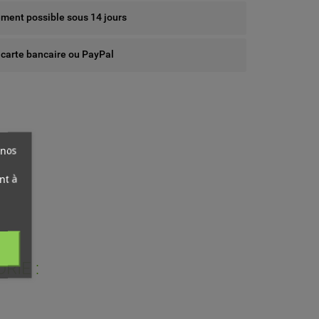
ent possible sous 14 jours
 carte bancaire ou PayPal
 nos
nt à
RIE :
ist