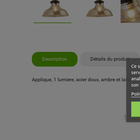
Description
Détails du produit
Ce s
serv
anal
Applique, 1 lumiere, acier doux, ambre et laiton
son 
Poli
MY
CR
CO
16 A
Vo
NO
d'e