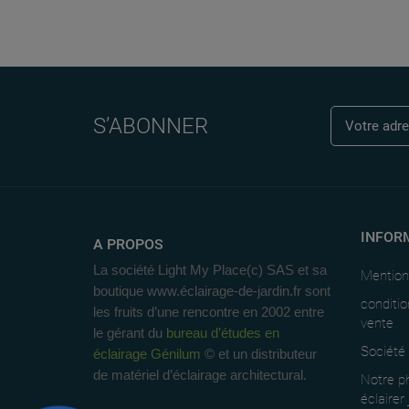
S’ABONNER
INFOR
A PROPOS
La société Light My Place(c) SAS et sa
Mention
boutique www.éclairage-de-jardin.fr sont
conditio
les fruits d’une rencontre en 2002 entre
vente
le gérant du
bureau d’études en
Société
éclairage Génilum
© et un distributeur
de matériel d’éclairage architectural.
Notre ph
éclairer