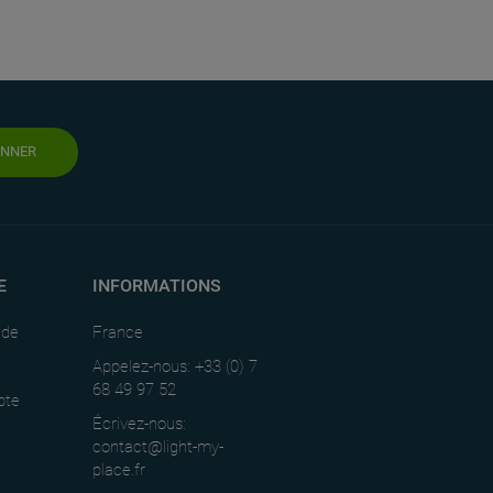
ONNER
E
INFORMATIONS
nde
France
Appelez-nous: +33 (0) 7
68 49 97 52
pte
Écrivez-nous:
contact@light-my-
place.fr