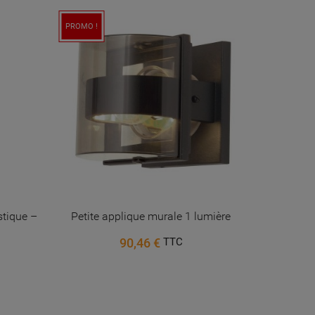
PROMO !
PROMO !
PRODUIT PL
stique –
Petite applique murale 1 lumière
Large 
90,46 €
TTC