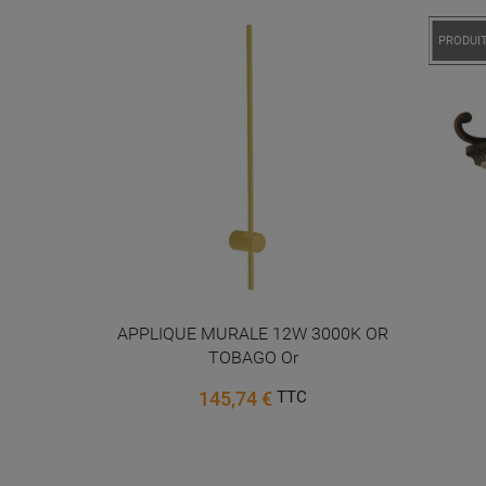
PROMO 
PRODUIT
d metal
APPLIQUE MURALE 12W 3000K OR
aux...
TOBAGO Or
145,74 €
TTC