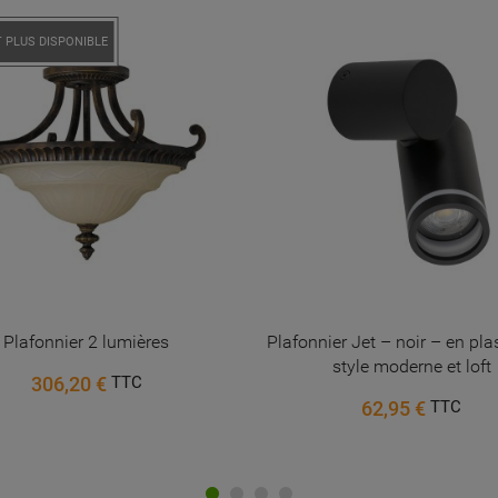
Annuler
Connexion
!
 PLUS DISPONIBLE
Annuler
Créer une liste d'envies
Plafonnier 2 lumières
Plafonnier Jet – noir – en pla
style moderne et loft
306,20 €
TTC
62,95 €
TTC