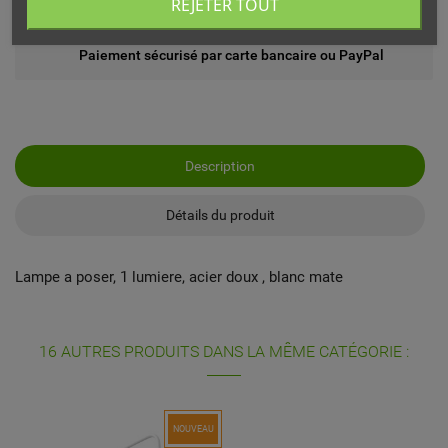
REJETER TOUT
Echange ou remboursement possible sous 14 jours
Paiement sécurisé par carte bancaire ou PayPal
Description
Détails du produit
Lampe a poser, 1 lumiere, acier doux , blanc mate
16 AUTRES PRODUITS DANS LA MÊME CATÉGORIE :
NOUVEAU