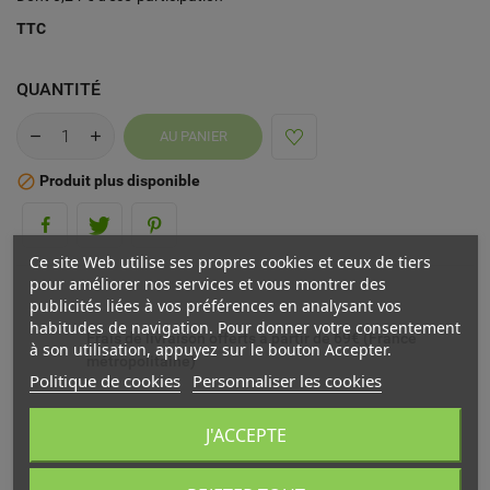
TTC
QUANTITÉ
AU PANIER
Produit plus disponible

Ce site Web utilise ses propres cookies et ceux de tiers
pour améliorer nos services et vous montrer des
publicités liées à vos préférences en analysant vos
habitudes de navigation. Pour donner votre consentement
Frais de livraison offerts à partir de 69€ (France
à son utilisation, appuyez sur le bouton Accepter.
métropolitaine)
Politique de cookies
Personnaliser les cookies
Livré chez vous ou en point relais (France
J'ACCEPTE
métropolitaine)