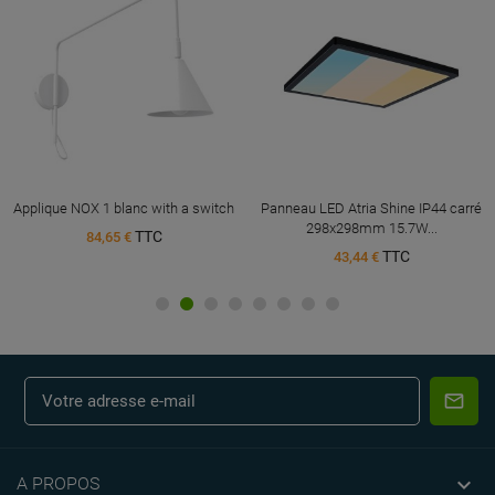
Applique NOX 1 blanc with a switch
Panneau LED Atria Shine IP44 carré
298x298mm 15.7W...
TTC
84,65 €
TTC
43,44 €

A PROPOS