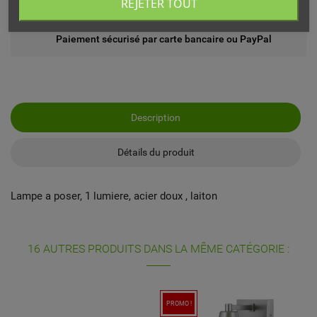
REJETER TOUT
Echange ou remboursement possible sous 14 jours
Paiement sécurisé par carte bancaire ou PayPal
Description
Détails du produit
Lampe a poser, 1 lumiere, acier doux , laiton
16 AUTRES PRODUITS DANS LA MÊME CATÉGORIE :
PROMO !