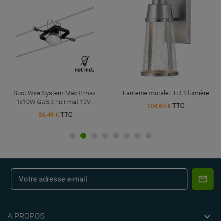
Spot Wire System Mac II max.
Lanterne murale LED 1 lumière
1x10W GU5,3 noir mat 12V...
TTC
104,60 €
TTC
26,48 €

A PROPOS