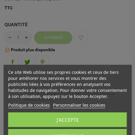
TTC
QUANTITÉ
AU PANIER
Produit plus disponible

Ce site Web utilise ses propres cookies et ceux de tiers
pour améliorer nos services et vous montrer des
publicités liées à vos préférences en analysant vos
habitudes de navigation. Pour donner votre consentement
Frais de livraison offerts à partir de 69€ (France
à son utilisation, appuyez sur le bouton Accepter.
métropolitaine)
Politique de cookies
Personnaliser les cookies
Livré chez vous ou en point relais (France
J'ACCEPTE
métropolitaine)