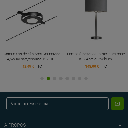
Corduo Sys de câb Spot RoundMac
Lampe à poser Satin Nickel av prise
4,5W no mat/chrome 12V DC...
USB, Abatjour velours...
TTC
TTC
42,49 €
148,00 €

A PROPOS