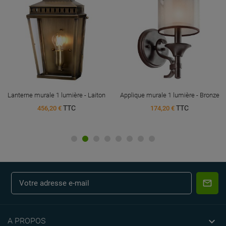
Lanterne murale 1 lumière - Laiton
Applique murale 1 lumière - Bronze
TTC
TTC
456,20 €
174,20 €

A PROPOS