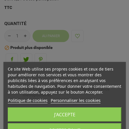
TTC
QUANTITÉ
AU PANIER
Produit plus disponible

Ce site Web utilise ses propres cookies et ceux de tiers
pour améliorer nos services et vous montrer des
publicités liées à vos préférences en analysant vos
habitudes de navigation. Pour donner votre consentement
Frais de livraison offerts à partir de 69€ (France
à son utilisation, appuyez sur le bouton Accepter.
métropolitaine)
Politique de cookies
Personnaliser les cookies
Livré chez vous ou en point relais (France
J'ACCEPTE
métropolitaine)