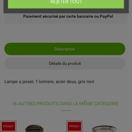
REJETER TOUT
Echange ou remboursement possible sous 14 jours
Paiement sécurisé par carte bancaire ou PayPal
Description
Détails du produit
Lampe a poser, 1 lumiere, acier doux, gris noir
16 AUTRES PRODUITS DANS LA MÊME CATÉGORIE :
PROMO !
PROMO !