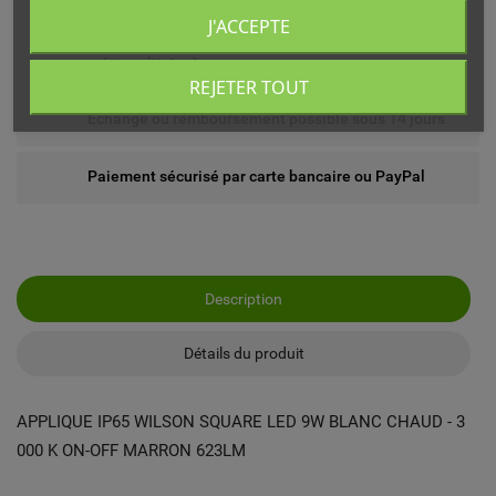
J'ACCEPTE
Livré chez vous ou en point relais (France
métropolitaine)
REJETER TOUT
Echange ou remboursement possible sous 14 jours
Paiement sécurisé par carte bancaire ou PayPal
Description
Détails du produit
APPLIQUE IP65 WILSON SQUARE LED 9W BLANC CHAUD - 3
000 K ON-OFF MARRON 623LM