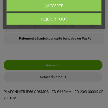
J'ACCEPTE
Livré chez vous ou en point relais (France
métropolitaine)
REJETER TOUT
Echange ou remboursement possible sous 14 jours
Paiement sécurisé par carte bancaire ou PayPal
Description
Détails du produit
PLAFONNIER IP66 COSMOS LED Ø168MM LED 23W 3000K OR
2061LM