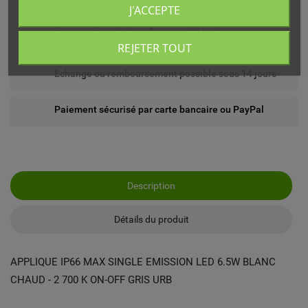
J'ACCEPTE
Livré chez vous ou en point relais (France
métropolitaine)
REJETER TOUT
Echange ou remboursement possible sous 14 jours
Paiement sécurisé par carte bancaire ou PayPal
Description
Détails du produit
APPLIQUE IP66 MAX SINGLE EMISSION LED 6.5W BLANC
CHAUD - 2 700 K ON-OFF GRIS URB