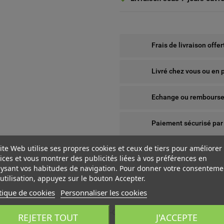
Frais de livraison offe
Livré chez vous ou en 
Echange ou remboursem
Paiement sécurisé par
ite Web utilise ses propres cookies et ceux de tiers pour améliorer
ices et vous montrer des publicités liées à vos préférences en
ysant vos habitudes de navigation. Pour donner votre consenteme
utilisation, appuyez sur le bouton Accepter.
tique de cookies
Personnaliser les cookies
 WISHLISTS
ÉER UNE LISTE D'ENVIES
NNEXION
 BLANC NEUTRE - 4 000 K ON-OFF GRIS URB
REJETER TOUT
J'ACCEPTE