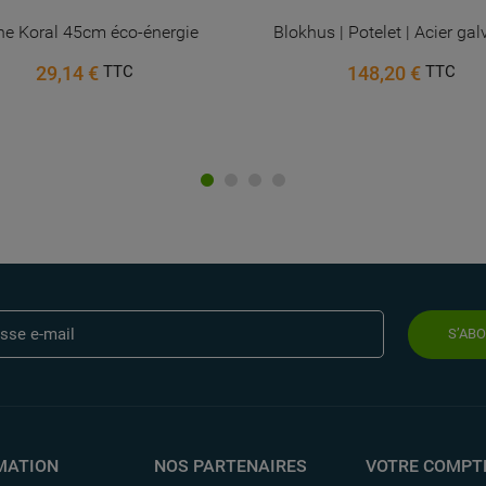
ne Koral 45cm éco-énergie
Blokhus | Potelet | Acier ga
29,14 €
148,20 €
TTC
TTC
S’AB
MATION
NOS PARTENAIRES
VOTRE COMPT