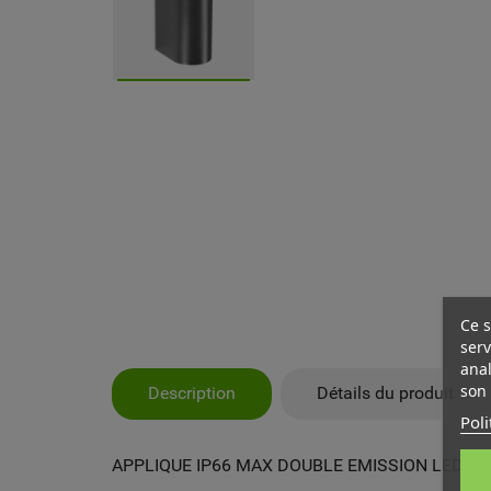
Ce s
serv
anal
son 
Description
Détails du produit
Poli
MY
CR
CO
APPLIQUE IP66 MAX DOUBLE EMISSION LED 13W