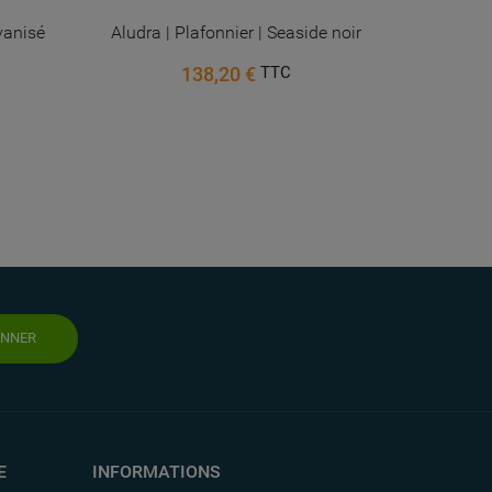
lvanisé
Aludra | Plafonnier | Seaside noir
Lante
138,20 €
TTC
ONNER
E
INFORMATIONS