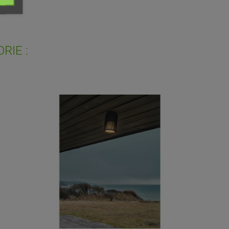
ist
RIE :
PROMO !