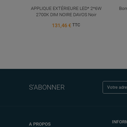
or 230V
APPLIQUE EXTÉRIEURE LED* 2*6W
Bor
000K...
2700K DIM NOIRE DAVOS Noir
131,46 €
TTC
S’ABONNER
INFOR
A PROPOS