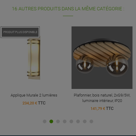
16 AUTRES PRODUITS DANS LA MÊME CATÉGORIE :
PROMO !
PRODUIT PLUS DISPONIBLE
Applique Murale 2 lumières
Plafonnier, bois naturel, 2xG9/5W,
luminaire intérieur, IP20
TTC
234,20 €
TTC
141,79 €