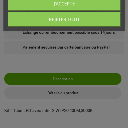
J'ACCEPTE
Livré chez vous ou en point relais (France
métropolitaine)
REJETER TOUT
Echange ou remboursement possible sous 14 jours
Paiement sécurisé par carte bancaire ou PayPal
Description
Détails du produit
Kit 1 tube LED avec inter 2 W IP20,40LM,3000K