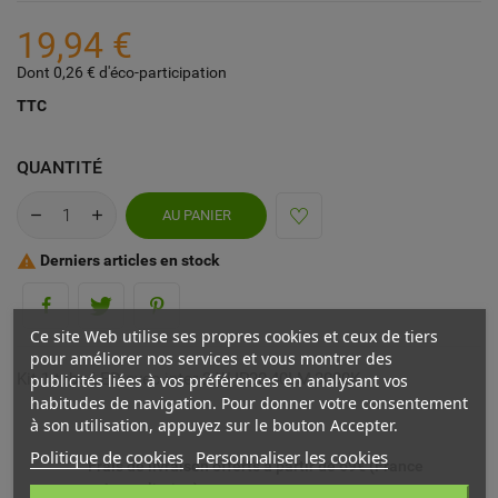
19,94 €
Dont 0,26 € d'éco-participation
TTC
QUANTITÉ
AU PANIER
Derniers articles en stock

Ce site Web utilise ses propres cookies et ceux de tiers
pour améliorer nos services et vous montrer des
Kit 1 tube LED avec inter 2 W IP20,40LM,3000K
publicités liées à vos préférences en analysant vos
habitudes de navigation. Pour donner votre consentement
à son utilisation, appuyez sur le bouton Accepter.
Politique de cookies
Personnaliser les cookies
Frais de livraison offerts à partir de 69€ (France
métropolitaine)